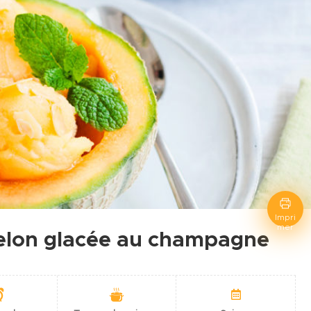
Impri
mer
elon glacée au champagne