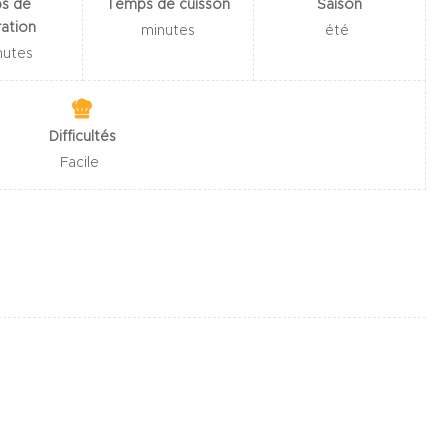
s de
Temps de cuisson
Saison
ation
minutes
été
nutes
Difficultés
Facile