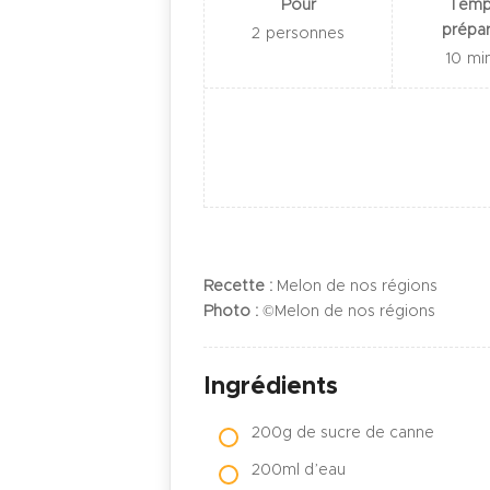
Pour
Temp
prépar
2
personnes
10
mi
Recette :
Melon de nos régions
Photo :
©Melon de nos régions
Ingrédients
200g de sucre de canne
200ml d’eau