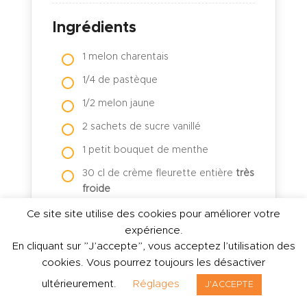
Ingrédients
1 melon charentais
1/4 de pastèque
1/2 melon jaune
2 sachets de sucre vanillé
1 petit bouquet de menthe
30 cl de crème fleurette entière
très
froide
150 g de mascarpone très froid
Ce site site utilise des cookies pour améliorer votre
expérience.
50 g de sucre glace
En cliquant sur ”J’accepte”, vous acceptez l’utilisation des
Amandes effilées
cookies. Vous pourrez toujours les désactiver
Flocons d’avoine torréfiés
ultérieurement.
Réglages
J'ACCEPTE