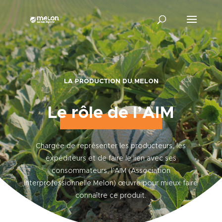
LA PRODUCTION DU MELON
Le rôle de l’AIM
Chargée de représenter les producteurs, les
expéditeurs et de faire le lien avec ses
consommateurs, l’AIM (Association
Interprofessionnelle Melon) œuvre pour mieux faire
connaître ce produit.