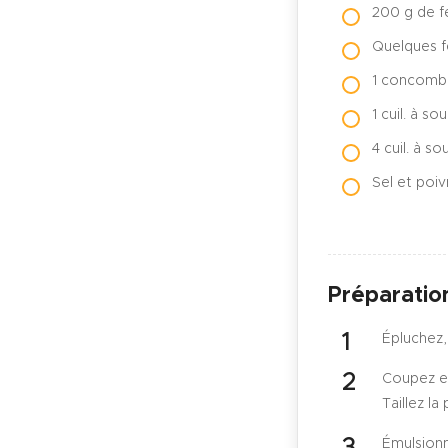
200 g de f
Quelques f
1 concomb
1 cuil. à s
4 cuil. à so
Sel et poiv
Préparatio
Épluchez,
Coupez en
Taillez l
Émulsionne