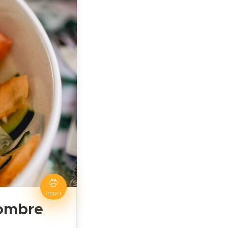
Impri
mer
combre