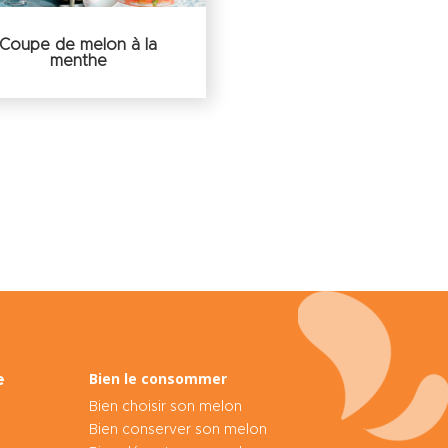
Coupe de melon à la
menthe
Bien le consommer
e
Bien choisir son melon
Bien conserver son melon