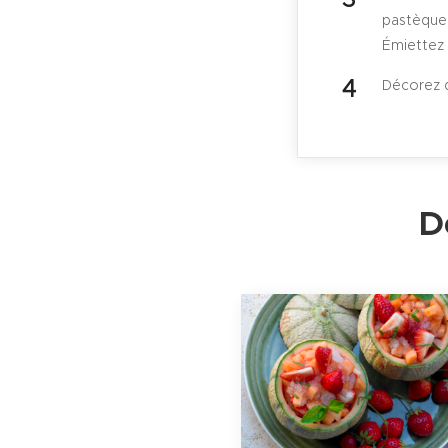
pastèque
Émiettez 
Décorez 
D