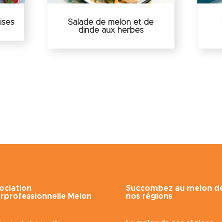
ises
Salade de melon et de
dinde aux herbes
ociation
Succombez au melon d
erprofessionnelle Melon
nos régions