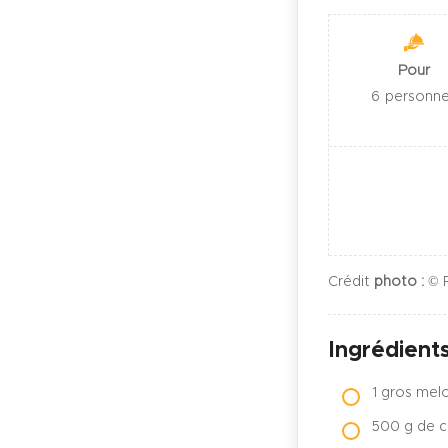
Pour
6
personn
Crédit
photo :
© R
Ingrédient
1 gros mel
500 g de c