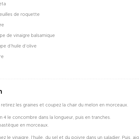
eta
euilles de roquette
re
oupe de vinaigre balsamique
upe d’huile d’olive
re
n
 retirez les graines et coupez la chair du melon en morceaux.
 4 le concombre dans la longueur, puis en tranches.
a pastèque en morceaux.
z le vinaigre, l’huile, du sel et du poivre dans un saladier. Puis, aj