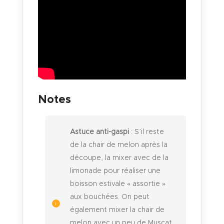
Notes
Astuce anti-gaspi
: S’il reste
de la chair de melon après la
découpe, la mixer avec de la
limonade pour réaliser une
boisson estivale « assortie »
aux bouchées. On peut
également mixer la chair de
melon avec un peu de Muscat