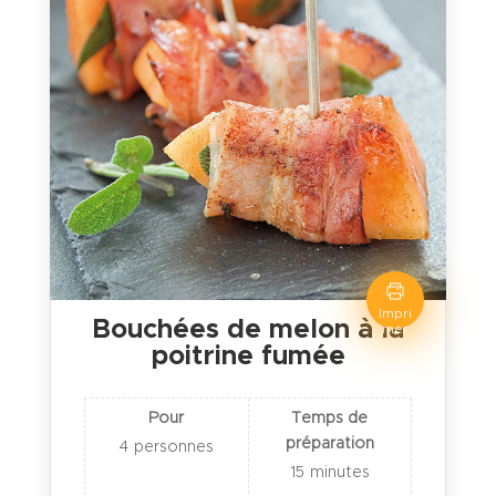
Impri
Bouchées de melon à la
mer
poitrine fumée
Pour
Temps de
préparation
4
personnes
15
minutes